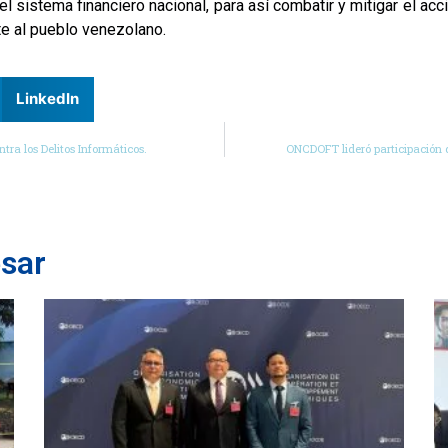
 sistema financiero nacional, para así combatir y mitigar el ac
nte al pueblo venezolano.
LinkedIn
ra los Delitos Informáticos.
ONCDOFT lideró participación 
esar