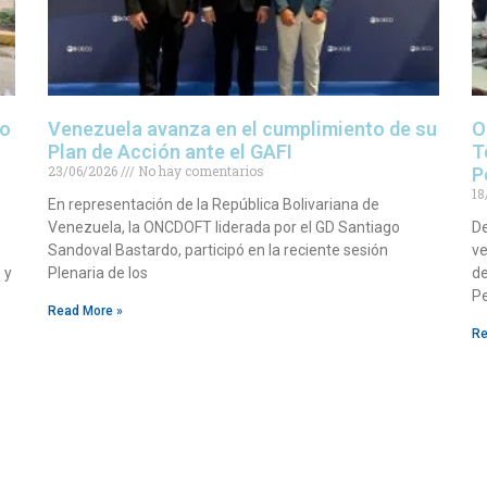
io
Venezuela avanza en el cumplimiento de su
O
Plan de Acción ante el GAFI
T
23/06/2026
No hay comentarios
P
18
En representación de la República Bolivariana de
Venezuela, la ONCDOFT liderada por el GD Santiago
De
Sandoval Bastardo, participó en la reciente sesión
ve
 y
Plenaria de los
de
Pe
Read More »
Re