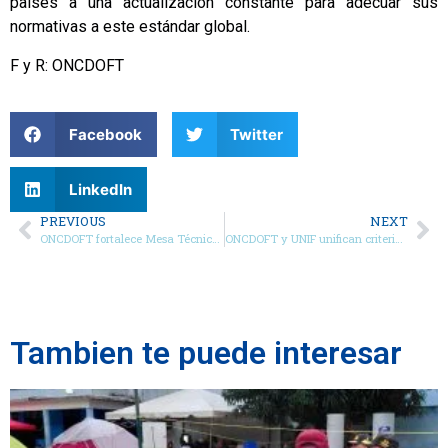
países a una actualización constante para adecuar sus
normativas a este estándar global.
F y R: ONCDOFT
Facebook
Twitter
LinkedIn
PREVIOUS
NEXT
ONCDOFT fortalece Mesa Técnica contra la Trata de Personas con la incorporación de nuevos organismos
ONCDOFT y UNIF unifican criterios de prevención de delitos financieros con los sectores inmobiliario, judicial y contable
Tambien te puede interesar